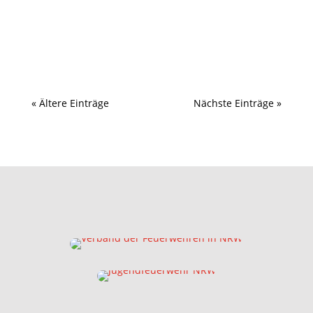
Die Einheiten der Freiwillige Feuerwehr Bochum laden
auch im Jahr 2025 wieder zu zahlreichen...
« Ältere Einträge
Nächste Einträge »