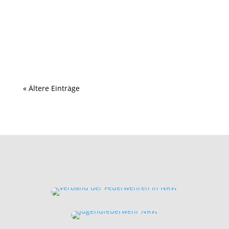
Feiert den Jahreswechsel verantwortungsvoll: Geht
sorgsam mit Feuerwerk um, schützt euch und...
« Ältere Einträge